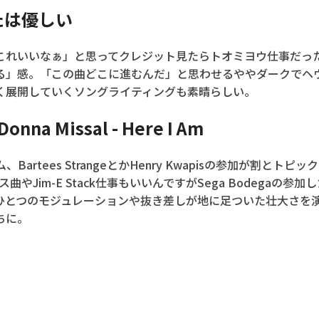
なたは優しい
て「これいいなぁ」と思ってクレジット見たらトオミヨウ仕事だっ
る」感。「この曲どこに進むんだ」と思わせるややダークでヘ
く展開していくソングライティングも素晴らしい。
 Donna Missal - Here I Am
ルバム、Bartees StrangeとかHenry Kwapisの参加が割と
ース曲やJim-E Stack仕事もいいんですがSega Bodegaの
ひとつのモジュレーションや抜き差しが地に足ついた壮大さを
ちに。