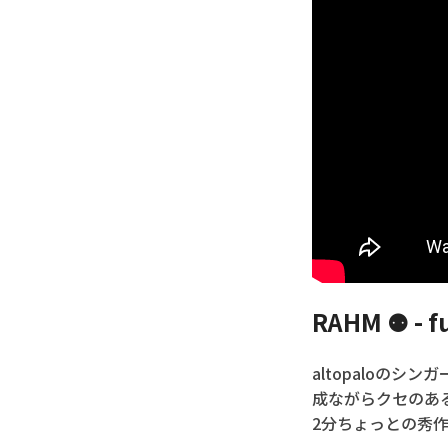
RAHM ⚉ - f
altopaloの
成ながらクセのあ
2分ちょっとの秀