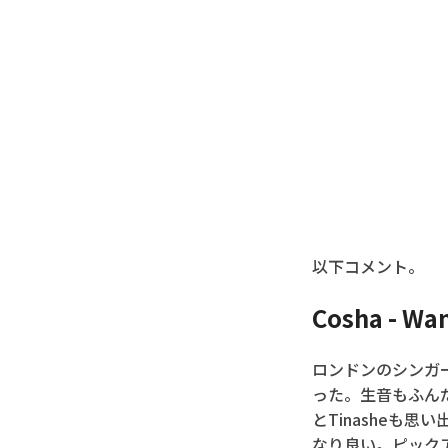
以下コメント。
Cosha - Wa
ロンドンのシンガーC
った。生音もふん
とTinasheも
なり良い。ピック