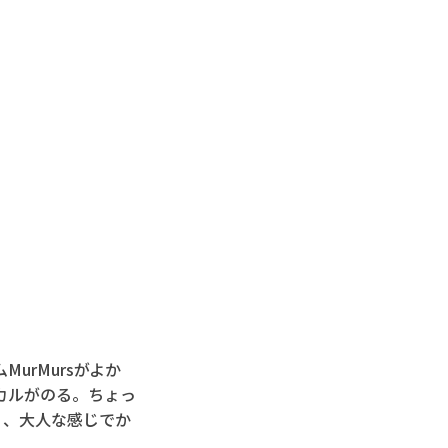
urMursがよか
カルがのる。ちょっ
く、大人な感じでか