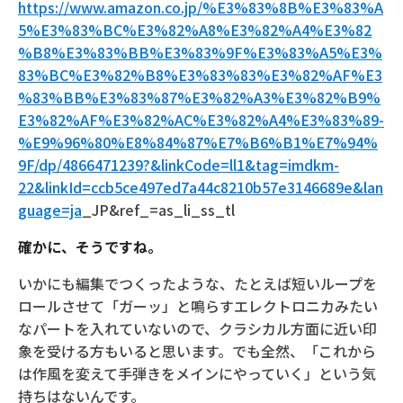
https://www.amazon.co.jp/%E3%83%8B%E3%83%A
5%E3%83%BC%E3%82%A8%E3%82%A4%E3%82
%B8%E3%83%BB%E3%83%9F%E3%83%A5%E3%
83%BC%E3%82%B8%E3%83%83%E3%82%AF%E3
%83%BB%E3%83%87%E3%82%A3%E3%82%B9%
E3%82%AF%E3%82%AC%E3%82%A4%E3%83%89-
%E9%96%80%E8%84%87%E7%B6%B1%E7%94%
9F/dp/4866471239?&linkCode=ll1&tag=imdkm-
22&linkId=ccb5ce497ed7a44c8210b57e3146689e&lan
guage=ja
_JP&ref_=as_li_ss_tl
確かに、そうですね。
いかにも編集でつくったような、たとえば短いループを
ロールさせて「ガーッ」と鳴らすエレクトロニカみたい
なパートを入れていないので、クラシカル方面に近い印
象を受ける方もいると思います。でも全然、「これから
は作風を変えて手弾きをメインにやっていく」という気
持ちはないんです。