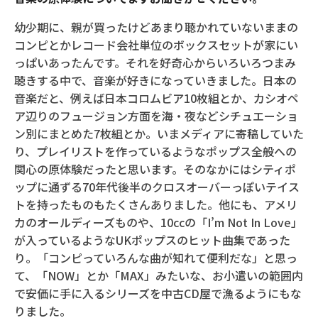
幼少期に、親が買ったけどあまり聴かれていないままの
コンピとかレコード会社単位のボックスセットが家にい
っぱいあったんです。それを好奇心からいろいろつまみ
聴きする中で、音楽が好きになっていきました。日本の
音楽だと、例えば日本コロムビア10枚組とか、カシオペ
ア辺りのフュージョン方面を海・夜などシチュエーショ
ン別にまとめた7枚組とか。いまメディアに寄稿していた
り、プレイリストを作っているようなポップス全般への
関心の原体験だったと思います。そのなかにはシティポ
ップに通ずる70年代後半のクロスオーバーっぽいテイス
トを持ったものもたくさんありました。他にも、アメリ
カのオールディーズものや、10ccの「I’m Not In Love」
が入っているようなUKポップスのヒット曲集であった
り。「コンピっていろんな曲が知れて便利だな」と思っ
て、「NOW」とか「MAX」みたいな、お小遣いの範囲内
で安価に手に入るシリーズを中古CD屋で漁るようにもな
りました。