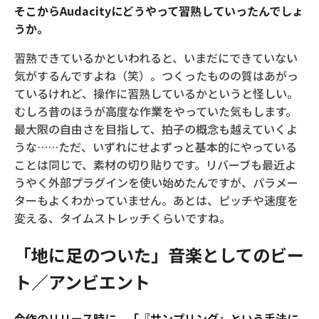
そこからAudacityにどうやって習熟していったんでしょ
うか。
習熟できているかといわれると、いまだにできていない
気がするんですよね（笑）。つくったものの質はあがっ
ているけれど、操作に習熟しているかというと怪しい。
むしろ昔のほうが高度な作業をやっていた気もします。
最大限の自由さを目指して、拍子の概念も越えていくよ
うな……ただ、いずれにせよずっと基本的にやっている
ことは同じで、素材の切り貼りです。リバーブも最近よ
うやく外部プラグインを使い始めたんですが、パラメー
ターもよくわかっていません。あとは、ピッチや速度を
変える、タイムストレッチくらいですね。
「地に足のついた」音楽としてのビー
ト／アンビエント
今作のリリース時に、「『サンプリング』という手法に