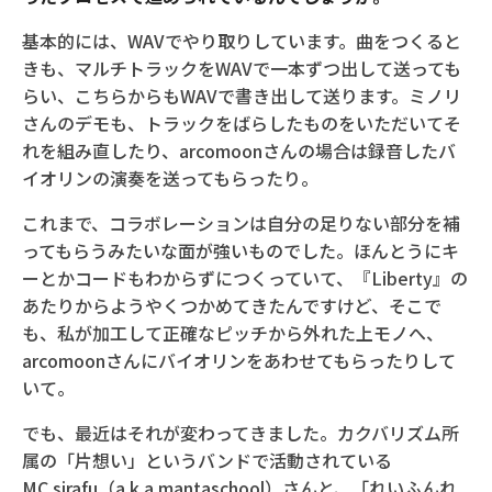
基本的には、WAVでやり取りしています。曲をつくると
きも、マルチトラックをWAVで一本ずつ出して送っても
らい、こちらからもWAVで書き出して送ります。ミノリ
さんのデモも、トラックをばらしたものをいただいてそ
れを組み直したり、arcomoonさんの場合は録音したバ
イオリンの演奏を送ってもらったり。
これまで、コラボレーションは自分の足りない部分を補
ってもらうみたいな面が強いものでした。ほんとうにキ
ーとかコードもわからずにつくっていて、『Liberty』の
あたりからようやくつかめてきたんですけど、そこで
も、私が加工して正確なピッチから外れた上モノへ、
arcomoonさんにバイオリンをあわせてもらったりして
いて。
でも、最近はそれが変わってきました。カクバリズム所
属の「片想い」というバンドで活動されている
MC.sirafu（a.k.a mantaschool）さんと、「れいふんれ