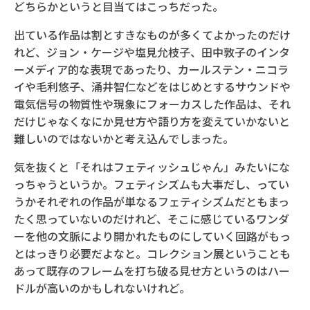
どちらかというと目当てはこっちだった。
出ている作品は割とすきなものが多くてよかったのだけ
れど、ジョン・ケージや塩見允枝子、田中敦子のインタ
ーメディア的な表現であったり、カールステン・ニコラ
イや毛利悠子、涌井智仁などをはじめとするサウンドや
電気信号の物質性や現象にフォーカスした作品は、それ
だけじゃなくなにか見せ方や語り方を変えていかないと
難しいのではないかと考え込んでしまった。
気を抜くと「それはフェティッシュじゃん」みたいにな
っちゃうというか。フェティシズムも大事だし、ってい
うかそれぞれの作品が単なるフェティシズムだともまっ
たく思っていないのだけれど、そこに感じているワンダ
ーを他の文脈により開かれたものにしていく回路がもっ
とはっきり必要だよなと。コレクション展ということも
あって既存のフレームを打ち破る見せ方というのはハー
ドルが高いのかもしれないけれど。