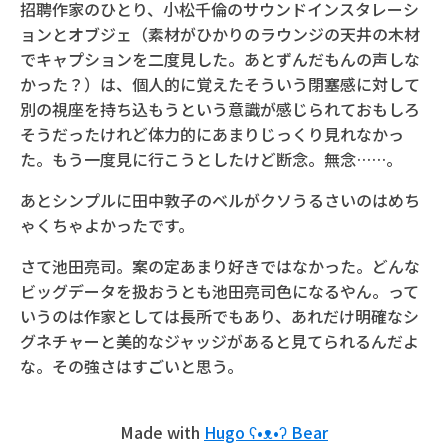
招聘作家のひとり、小松千倫のサウンドインスタレーシ
ョンとオブジェ（素材がひかりのラウンジの天井の木材
でキャプションを二度見した。あとずんだもんの声しな
かった？）は、個人的に覚えたそういう閉塞感に対して
別の視座を持ち込もうという意識が感じられておもしろ
そうだったけれど体力的にあまりじっくり見れなかっ
た。もう一度見に行こうとしたけど断念。無念……。
あとシンプルに田中敦子のベルがクソうるさいのはめち
ゃくちゃよかったです。
さて池田亮司。案の定あまり好きではなかった。どんな
ビッグデータを扱おうとも池田亮司色になるやん。って
いうのは作家としては長所でもあり、あれだけ明確なシ
グネチャーと美的なジャッジがあると見てられるんだよ
な。その強さはすごいと思う。
Made with
Hugo ʕ•ᴥ•ʔ Bear