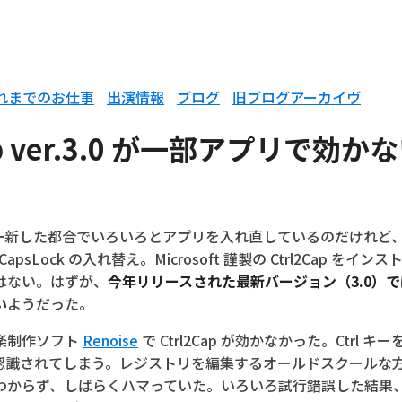
れまでのお仕事
出演情報
ブログ
旧ブログアーカイヴ
ap ver.3.0 が一部アプリで効
を一新した都合でいろいろとアプリを入れ直しているのだけれど
 CapsLock の入れ替え。Microsoft 謹製の Ctrl2Cap を
はない。はずが、
今年リリースされた最新バージョン（3.0）
い
ようだった。
楽制作ソフト
Renoise
で Ctrl2Cap が効かなかった。Ctrl 
として認識されてしまう。レジストリを編集するオールドスクール
からず、しばらくハマっていた。いろいろ試行錯誤した結果、 Ctr