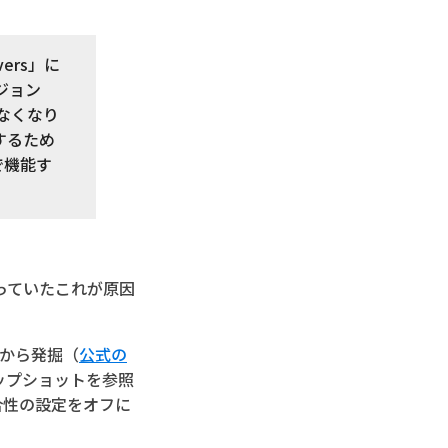
vers」に
ージョン
しなくなり
するため
で機能す
っていたこれが原因
から発掘（
公式の
スナップショットを参照
合性の設定をオフに