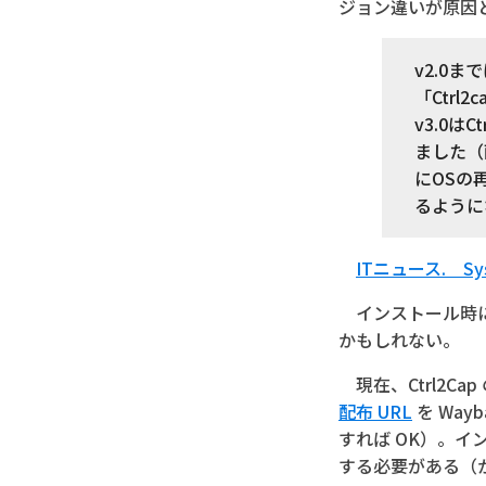
ジョン違いが原因
v2.0ま
「Ctr
v3.0
ました（
にOSの
るように
ITニュース. Sysin
インストール時に
かもしれない。
現在、Ctrl2C
配布 URL
を Way
すれば OK）。
する必要がある（