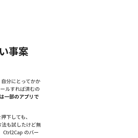
かない事案
、自分にとってかか
インストールすれば済むの
では一部のアプリで
キーを押下しても、
な方法も試したけど無
l2Cap のバー