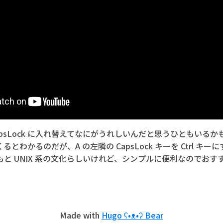
 CapsLock に入れ替えてなにがうれしいんだと思うひともいる
とわかるのだが、A の左隣の CapsLock キーを Ctrl キ
と UNIX 系の文化らしいけれど、シンプルに便利なのでおす
Made with
Hugo ʕ•ᴥ•ʔ Bear