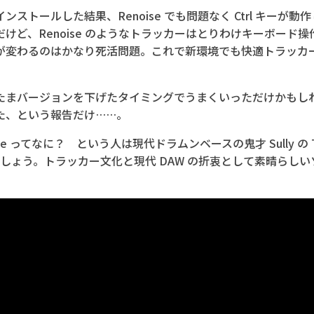
トールした結果、Renoise でも問題なく Ctrl キーが動作
けど、Renoise のようなトラッカーはとりわけキーボード
が変わるのはかなり死活問題。これで新環境でも快適トラッカ
まバージョンを下げたタイミングでうまくいっただけかもし
た、という報告だけ……。
e ってなに？ という人は現代ドラムンベースの鬼才 Sully の The
 を見ましょう。トラッカー文化と現代 DAW の折衷として素晴らし