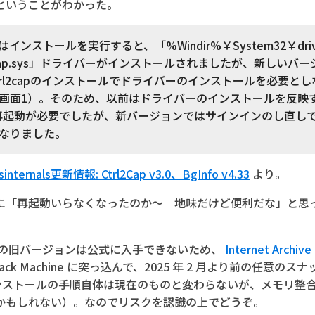
ということがわかった。
ではインストールを実行すると、「%Windir%￥System32￥dri
l2cap.sys」ドライバーがインストールされましたが、新しいバ
はCtrl2capのインストールでドライバーのインストールを必要と
画面1）。そのため、以前はドライバーのインストールを反映
再起動が必要でしたが、新バージョンではサインインのし直し
なりました。
ternals更新情報: Ctrl2Cap v3.0、BgInfo v4.33
より。
「再起動いらなくなったのか～ 地味だけど便利だな」と思
ap の旧バージョンは公式に入手できないため、
Internet Archive
back Machine に突っ込んで、2025 年 2 月より前の任意の
インストールの手順自体は現在のものと変わらないが、メモリ整
かもしれない）。なのでリスクを認識の上でどうぞ。